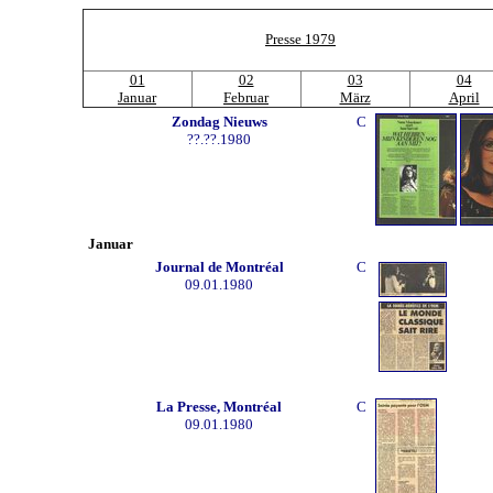
Presse 1979
01
02
03
04
Januar
Februar
März
April
Zondag Nieuws
C
??.??.1980
Januar
Journal de Montréal
C
09.01.1980
La Presse, Montréal
C
09.01.1980