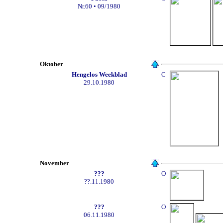
Nr.60 • 09/1980
Oktober
Hengelos Weekblad
C
29.10.1980
November
???
O
??.11.1980
???
O
06.11.1980