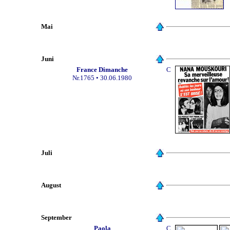
Mai
Juni
France Dimanche
C
Nr.1765 • 30.06.1980
Juli
August
September
Paola
C