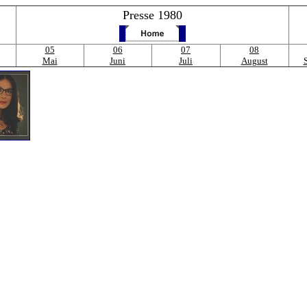
Presse 1980
05
06
07
08
Mai
Juni
Juli
August