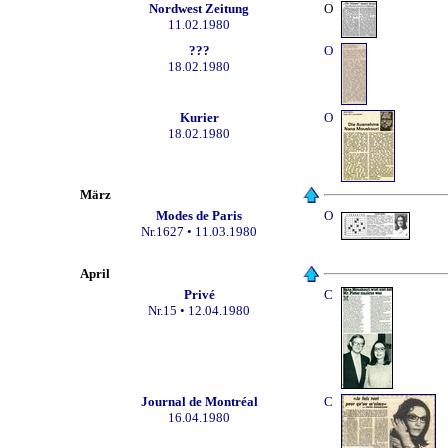
Nordwest Zeitung
O
11.02.1980
???
O
18.02.1980
Kurier
O
18.02.1980
März
Modes de Paris
O
Nr.1627 • 11.03.1980
April
Privé
C
Nr.15 • 12.04.1980
Journal de Montréal
C
16.04.1980