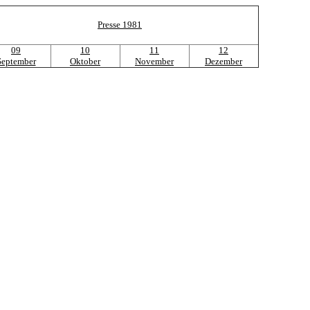
Presse 1981
09
10
11
12
September
Oktober
November
Dezember