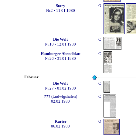
Story
O
Nr.2 • 11.01.1980
Die Welt
C
Nr.10 • 12.01.1980
Hamburger Abendblatt
C
Nr.26 • 31.01.1980
Februar
Die Welt
C
Nr.27 • 01.02.1980
???
(Ludwigshafen)
C
02.02.1980
Kurier
O
06.02.1980